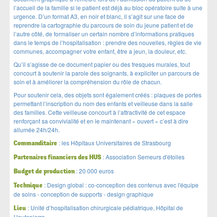
l’accueil de la famille si le patient est déjà au bloc opératoire suite à une
urgence. D’un format A3, en noir et blanc, il s’agit sur une face de
reprendre la cartographie du parcours de soin du jeune patient et de
l’autre côté, de formaliser un certain nombre d’informations pratiques
dans le temps de l’hospitalisation : prendre des nouvelles, règles de vie
communes, accompagner votre enfant, être a jeun, la douleur, etc.
Qu’il s’agisse de ce document papier ou des fresques murales, tout
concourt à soutenir la parole des soignants, à expliciter un parcours de
soin et à améliorer la compréhension du rôle de chacun.
Pour soutenir cela, des objets sont également créés : plaques de portes
permettant l’inscription du nom des enfants et veilleuse dans la salle
des familles. Cette veilleuse concourt à l’attractivité de cet espace
renforçant sa convivialité et en le maintenant « ouvert » c’est à dire
allumée 24h/24h.
:
les Hôpitaux Universitaires de Strasbourg
Commanditaire
:
Association Semeurs d'étoiles
Partenaires financiers des HUS
:
20 000 euros
Budget de production
:
Design global : co-conception des contenus avec l'équipe
Technique
de soins - conception de supports - design graphique
:
Unité d’hospitalisation chirurgicale pédiatrique, Hôpital de
Lieu
Hautepierre