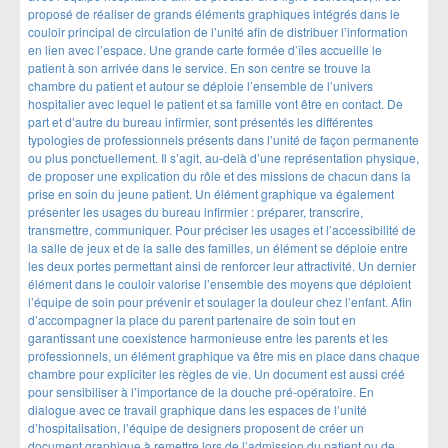
proposé de réaliser de grands éléments graphiques intégrés dans le
couloir principal de circulation de l’unité afin de distribuer l’information
en lien avec l’espace. Une grande carte formée d’îles accueille le
patient à son arrivée dans le service. En son centre se trouve la
chambre du patient et autour se déploie l’ensemble de l’univers
hospitalier avec lequel le patient et sa famille vont être en contact. De
part et d’autre du bureau infirmier, sont présentés les différentes
typologies de professionnels présents dans l’unité de façon permanente
ou plus ponctuellement. Il s’agit, au-delà d’une représentation physique,
de proposer une explication du rôle et des missions de chacun dans la
prise en soin du jeune patient. Un élément graphique va également
présenter les usages du bureau infirmier : préparer, transcrire,
transmettre, communiquer. Pour préciser les usages et l’accessibilité de
la salle de jeux et de la salle des familles, un élément se déploie entre
les deux portes permettant ainsi de renforcer leur attractivité. Un dernier
élément dans le couloir valorise l’ensemble des moyens que déploient
l’équipe de soin pour prévenir et soulager la douleur chez l’enfant. Afin
d’accompagner la place du parent partenaire de soin tout en
garantissant une coexistence harmonieuse entre les parents et les
professionnels, un élément graphique va être mis en place dans chaque
chambre pour expliciter les règles de vie. Un document est aussi créé
pour sensibiliser à l’importance de la douche pré-opératoire. En
dialogue avec ce travail graphique dans les espaces de l’unité
d’hospitalisation, l’équipe de designers proposent de créer un
document graphique à remettre lors de l’admission du patient ou de