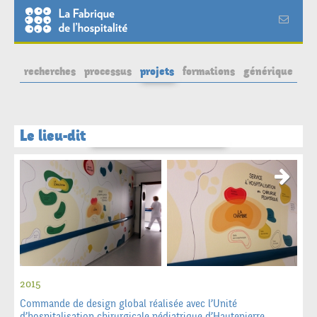
à
propos
recherches
processus
projets
formations
générique
Le lieu-dit
2015
Commande de design global réalisée avec l’Unité
d’hospitalisation chirurgicale pédiatrique d’Hautepierre